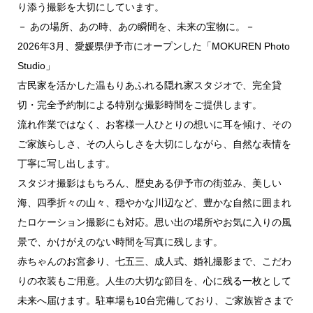
り添う撮影を大切にしています。
－ あの場所、あの時、あの瞬間を、未来の宝物に。－
2026年3月、愛媛県伊予市にオープンした「MOKUREN Photo
Studio」
古民家を活かした温もりあふれる隠れ家スタジオで、完全貸
切・完全予約制による特別な撮影時間をご提供します。
流れ作業ではなく、お客様一人ひとりの想いに耳を傾け、その
ご家族らしさ、その人らしさを大切にしながら、自然な表情を
丁寧に写し出します。
スタジオ撮影はもちろん、歴史ある伊予市の街並み、美しい
海、四季折々の山々、穏やかな川辺など、豊かな自然に囲まれ
たロケーション撮影にも対応。思い出の場所やお気に入りの風
景で、かけがえのない時間を写真に残します。
赤ちゃんのお宮参り、七五三、成人式、婚礼撮影まで、こだわ
りの衣装もご用意。人生の大切な節目を、心に残る一枚として
未来へ届けます。駐車場も10台完備しており、ご家族皆さまで