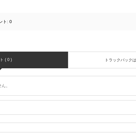
ント:
0
( 0 )
トラックバック
せん。