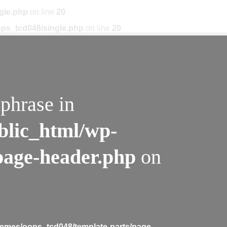
gle.php
on line
20
ps_tcd048/single.php
on line
20
phrase in
blic_html/wp-
page-header.php
on
emes/oops_tcd048/template-parts/page-