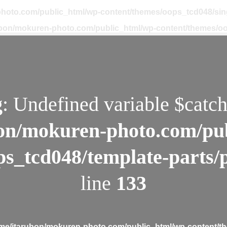
hoto.com/public_html/wp-content/themes/oops_tcd048/sin
ubon/mokuren-photo.com/public_html/wp-content/themes/oo
g
: Undefined variable $catch
on/mokuren-photo.com/pu
ps_tcd048/template-parts/
line
133
me/itarubon/mokuren-photo.com/public_html/wp-content/th