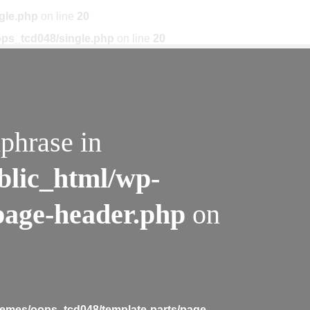
gle.php
on line
20
ps_tcd048/single.php
on line
20
phrase in
blic_html/wp-
page-header.php
on
emes/oops_tcd048/template-parts/page-