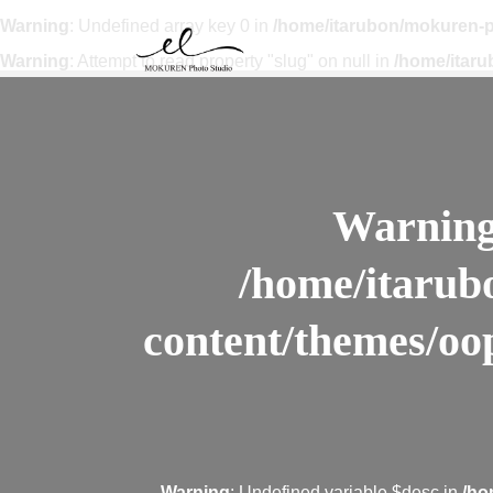
Warning
: Undefined array key 0 in
/home/itarubon/mokuren-p
Warning
: Attempt to read property "slug" on null in
/home/itar
Warnin
/home/itarub
content/themes/oo
Warning
: Undefined variable $desc in
/ho