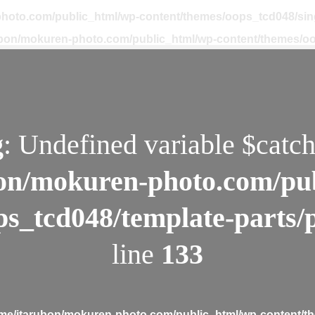
hoto.com/public_html/wp-content/themes/oops_tcd048/sin
ubon/mokuren-photo.com/public_html/wp-content/themes/oo
g
: Undefined variable $catch
on/mokuren-photo.com/pu
ps_tcd048/template-parts/
line
133
me/itarubon/mokuren-photo.com/public_html/wp-content/th