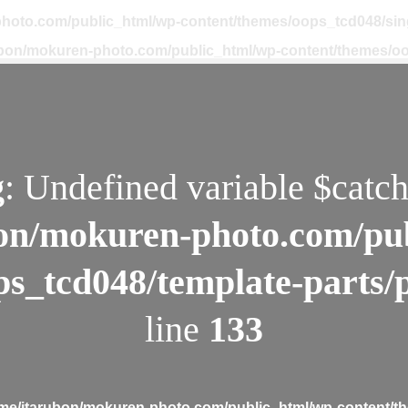
hoto.com/public_html/wp-content/themes/oops_tcd048/sin
ubon/mokuren-photo.com/public_html/wp-content/themes/oo
g
: Undefined variable $catch
on/mokuren-photo.com/pu
ps_tcd048/template-parts/
line
133
me/itarubon/mokuren-photo.com/public_html/wp-content/th