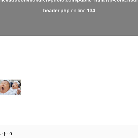
header.php
on line
134
ント:
0