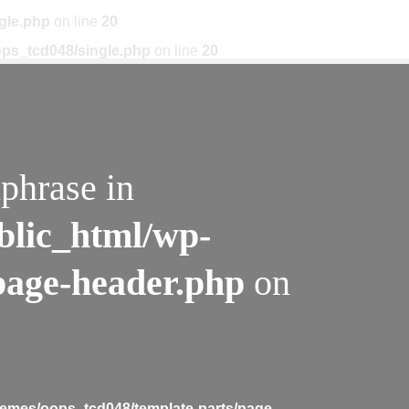
gle.php
on line
20
ps_tcd048/single.php
on line
20
phrase in
blic_html/wp-
page-header.php
on
emes/oops_tcd048/template-parts/page-