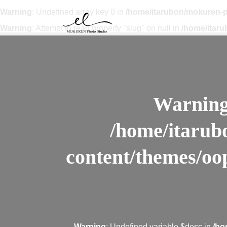
Warning
: Undefined array key 0 in
/home/itarubon/mokuren-p
Warning
: Attempt to read property "slug" on null in
/home/itar
Warnin
/home/itarub
content/themes/oo
Warning
: Undefined variable $desc in
/ho