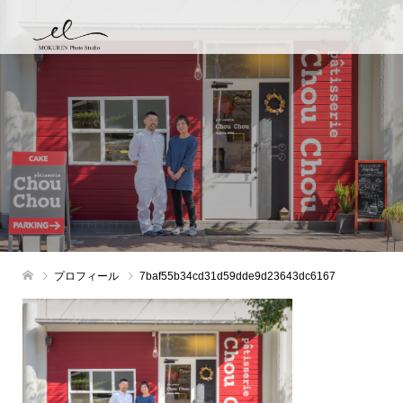
プロフィール
7baf55b34cd31d59dde9d23643dc6167